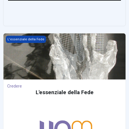
Credere
L'essenziale della Fede
Credere
L
'essenziale della Fede