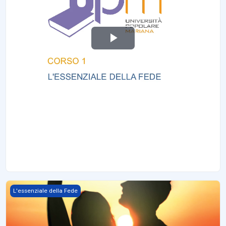
R
e
p
r
o
d
u
Collegarsi
L'essenziale della Fede
c