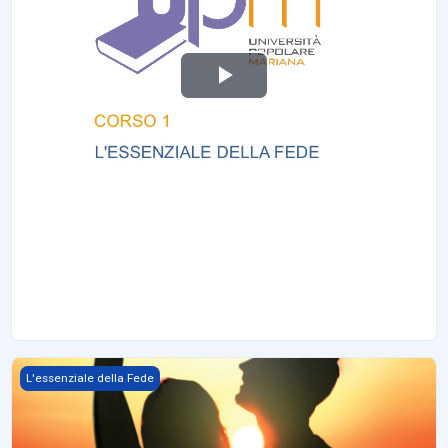
V
i
d
e
o
a
b
Collegarsi
L'essenziale della Fede
s