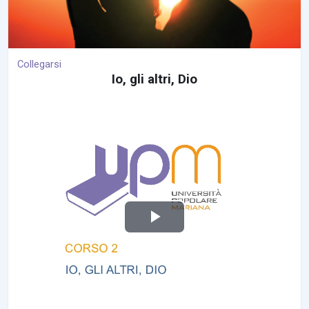
p
i
e
Collegarsi
Io, gli altri, Dio
l
e
n
Video abspielen