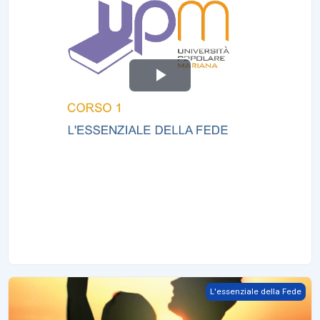
ت
ش
غ
ي
ل
ا
ل
Collegarsi
L'essenziale della Fede
ف